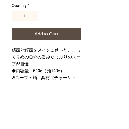
Quantity
*
Add to Cart
鯖節と鰹節をメインに使った、こっ
てりめの魚介の旨みたっぷりのスー
プが自慢
◆内容量：510g（麺140g）
※スープ・麺・具材（チャーシュ
ー、メンマ）入り 簡単調理
※アレルゲン：小麦、そば、卵、大
豆
※本品は、冷凍商品です。