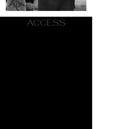
ACCESS
拉麵餐廳庵
〒377-0533
群馬縣吾妻郡中之條町折田2198-1
090-2451-7822
從JR中之條站出發
關越交通四萬溫泉線巴士（開往四萬溫泉）
在下澤(下沢渡Shimo Sawatari)堂下車（約12
分鐘，14站）
■營業時間：
週二、週六
11:30 - 14:00（最後點餐時間 13:30）
17:30 - 20:00（最後點餐時間 19:30）
週三、週四、週五、週日
11:30 - 14:00（最後點餐時間 13:30）
■休息日：週一