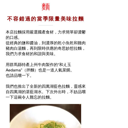
麵
不容錯過的當季限量美味拉麵
本店拉麵採用嚴選國產食材，力求簡單卻濃鬱
的口感。
從經典的鹽和醬油，到濃厚的乾小魚乾和雞肉
豬肉白湯麵，再到限時供應的奇思妙想拉麵，
我們力求食材的和諧與美味。
用群馬縣特產上州牛肉製作的“和え玉
Aedama”（拌麵）也是一道人氣菜餚。
也請品嚐一下。
我們也推出了全新的四萬湖藍色拉麵，靈感來
自四萬湖的湛藍湖水。下次外出時，不妨品嚐
一下這碗令人難忘的拉麵。