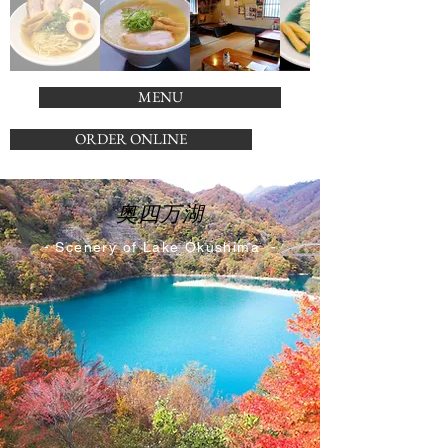
MENU
ORDER ONLINE
奥四万湖
- Scenery of Lake Okushima -