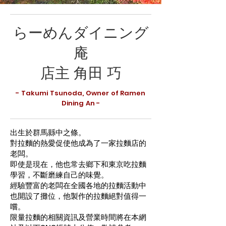
らーめんダイニング
庵
店主 角田 巧
- Takumi Tsunoda, Owner of Ramen
Dining An -
出生於群馬縣中之條。
對拉麵的熱愛促使他成為了一家拉麵店的
老闆。
即使是現在，他也常去鄉下和東京吃拉麵
學習，不斷磨練自己的味覺。
經驗豐富的老闆在全國各地的拉麵活動中
也開設了攤位，他製作的拉麵絕對值得一
嚐。
限量拉麵的相關資訊及營業時間將在本網