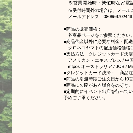
※
営業開始時・繁忙時など電
※受付時間外の場合は、メールに
メールアドレス
08065670244t
■商品の販売価格：
各商品ページをご参照ください
■商品代金以外に必要な料金・配
クロネコヤマトの配送価格価格に
■支払方法 クレジットカード決済 
アメリカン・エキスプレス / 中国銀聯
eftpos オーストラリア / JCB / Maste
■クレジットカード決済： 商品
■商品の引渡時期ご注文日から10
■商品に欠陥がある場合をのぞき
■定期的にイベント出店を行って
予めご了承ください。