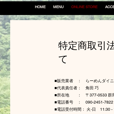
HOME
MENU
ONLINE STORE
ACC
特定商取引
て
■販売業者 ： らーめんダイニン
■代表責任者： 角田 巧
■所在地 ：
〒377-053
■電話番号 ： 090-2451-7822
■電話受付時間：
火‐日 11:30 - 14